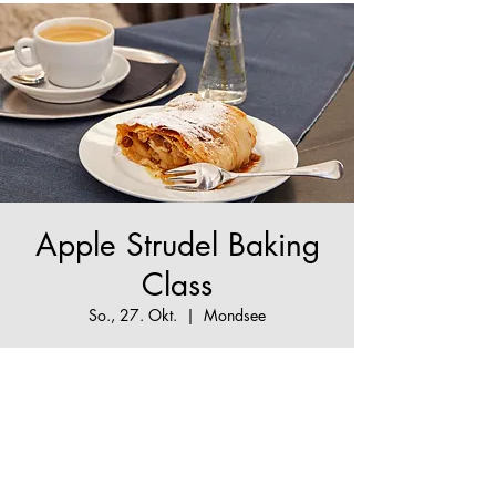
Apple Strudel Baking
Class
So., 27. Okt.
  |  
Mondsee
The True Apple Strudel Experience
Tickets stehen nicht zum Verkauf
Jetzt andere Veranstaltungen
ansehen